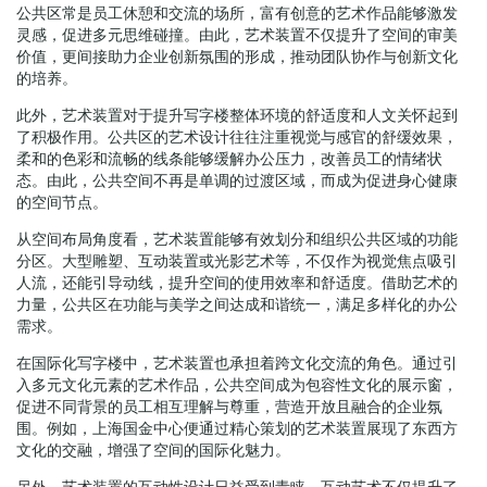
公共区常是员工休憩和交流的场所，富有创意的艺术作品能够激发
灵感，促进多元思维碰撞。由此，艺术装置不仅提升了空间的审美
价值，更间接助力企业创新氛围的形成，推动团队协作与创新文化
的培养。
此外，艺术装置对于提升写字楼整体环境的舒适度和人文关怀起到
了积极作用。公共区的艺术设计往往注重视觉与感官的舒缓效果，
柔和的色彩和流畅的线条能够缓解办公压力，改善员工的情绪状
态。由此，公共空间不再是单调的过渡区域，而成为促进身心健康
的空间节点。
从空间布局角度看，艺术装置能够有效划分和组织公共区域的功能
分区。大型雕塑、互动装置或光影艺术等，不仅作为视觉焦点吸引
人流，还能引导动线，提升空间的使用效率和舒适度。借助艺术的
力量，公共区在功能与美学之间达成和谐统一，满足多样化的办公
需求。
在国际化写字楼中，艺术装置也承担着跨文化交流的角色。通过引
入多元文化元素的艺术作品，公共空间成为包容性文化的展示窗，
促进不同背景的员工相互理解与尊重，营造开放且融合的企业氛
围。例如，上海国金中心便通过精心策划的艺术装置展现了东西方
文化的交融，增强了空间的国际化魅力。
另外，艺术装置的互动性设计日益受到青睐。互动艺术不仅提升了