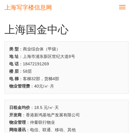
上海写字楼信息网
切
换
导
航
上海国金中心
类 型
：商业综合体（甲级）
地 址
：上海市浦东新区世纪大道8号
电 话
：18472191269
楼 层
：58层
电 梯
：客梯32部，货梯4部
物业管理费
：40元/㎡·月
日租金均价
：18.5 元/㎡·天
开发商
：香港新鸿基地产发展有限公司
物业管理
：仲量联行物业
网络通讯
：电信、联通、移动、其他