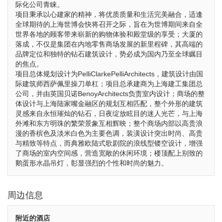
际化公司青睐。
项目秉承以心建家的精神，将优质质量和生活完美融合，适逢
全球期待的上海世博会快将召开之际，旨在为世博期间来自全
世界各地的顾客带来崭新的购物体验和殿堂级的享受；大厦的
落成，不仅是集团在内地零售商场发展的新里程碑，其高端的
品牌定位和独特的钻石建筑设计，势必成为国内乃至全球瞩目
的焦点。
项目总体规划设计为PelliClarkePelliArchitects，建筑设计由国
际建筑师西萨佩里操刀单杠；项目总承建商为上海建工集团总
公司，并由英国贝诺BenoyArchitects负责室内设计；商场的整
体设计与上海陆家嘴金融区的规划互相匹配，整个外形的建筑
灵感来自永恒璀灿的钻石，日夜绽放眩目的迷人光芒，与上海
外滩和东方明珠的繁荣景象互相辉映；整个商场内部以高贵浪
漫的香槟色及淡米白色为主要色调，装潢设计突出时尚、高贵
与精致等特点，而典雅欧陆式歌剧院的浪线型镂空设计，增强
了商场的室内空间感，营造宽敞的休闲环境；楼顶配上别致的
鹅蛋形水晶吊灯，彰显强烈的个性和时尚的魅力。
周边信息
附近的酒店