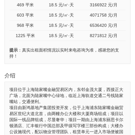
469 平米
18.5
元/㎡·天
3166922
元/月
603 平米
18.5
元/㎡·天
4071758
元/月
968 平米
18.5
元/㎡·天
6536420
元/月
1225 平米
18.5
元/㎡·天
8271812
元/月
提示
：真实出租面积情况以实时来电咨询为准，感谢您的支
持！
介绍
项目位于上海陆家嘴金融贸易区内，东邻金茂大厦，西接正大
广场，北面为陆家嘴中心绿地，临近上海轨道交通二号线陆家
嘴站，交通便利。
项目由新鸿基地产集团投资开发，位于上海浦东陆家嘴金融贸
易区世纪大道北首，由两幢办公大楼和大厦商场组成；项目以
国际一线品牌组成，尽显奢华；项目一期由上海浦东丽思卡尔
顿酒店、汇丰银行中国总部及甲级写字楼三部份构成；大楼办
公设施现代，配以物业管理团队，租赁单元一进入市场便被国