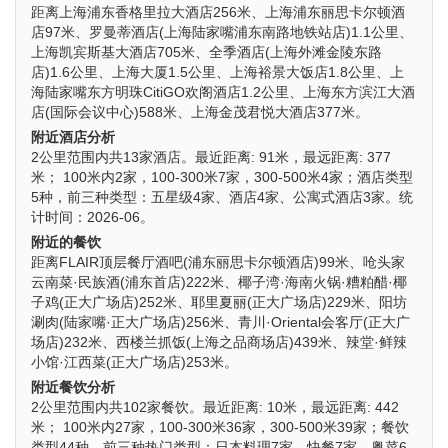
距离上海浦东香格里拉大酒店256米、上海浦东丽思卡尔顿酒
店97米、罗曼蒂酒店(上海陆家嘴浦东南路地铁站店)1.1公里、
上海凯宾斯基大酒店705米、全季酒店(上海外滩金陵东路
店)1.6公里、上海大厦1.5公里、上海裕景大饭店1.8公里、上
海陆家嘴东方明珠CitiGO欢阁酒店1.2公里、上海东方滨江大酒
店(国际会议中心)588米、上海金茂君悦大酒店377米。
附近酒店分析
2公里范围内共13家酒店。最近距离: 91米，最远距离: 377
米； 100米内2家，100-300米7家，300-500米4家；酒店类型
5种，前三种类型：五星级4家、酒店4家、公寓式酒店3家。统
计时间：2026-06。
附近的餐饮
距离FLAIR顶层餐厅酒吧(浦东丽思卡尔顿酒店)99米、呛头家
云南菜·民族酒(浦东首店)222米、椰子湾·海南火锅·糟粕醋·椰
子鸡(正大广场店)252米、耶里夏丽(正大广场店)229米、阳坊
涮肉(陆家嘴·正大广场店)256米、青川·Oriental会客厅(正大广
场店)232米、西楼兰抓饭(上海之品商场店)439米、辣堂·鲜辣
小馆·江西菜(正大广场店)253米。
附近餐饮分析
2公里范围内共102家餐饮。最近距离: 10米，最远距离: 442
米； 100米内27家，100-300米36家，300-500米39家；餐饮
类型44种，前三种热门类型：日本料理7家、快餐7家、粤菜6